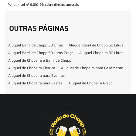
Penal. –
Lei n° 9.610-98 sobre direitos autorais
.
OUTRAS
PÁGINAS
Aluguel Barril de Chopp 30 Litros
Aluguel Barril de Chopp 50 Litros
Aluguel Barril de Chopp 50 Litros Preço
Aluguel Chopeira 30 Litros
Aluguel de Chopeira e Barril de Chopp
Aluguel de Chopeira Elétrica
Aluguel de Chopeira para Casamento
Aluguel de Chopeira para Eventos
Aluguel de Chopeira para Festas
Aluguel de Chopeira Preço
Aluguel de Chopp para Formatura
Barril de Chopp para Eventos
Barril de Chopp para Festas
Chopeira para Locação
Chopp Brahma para Eventos
Chopp de Vinho
Chopp Ecobier
Chopp Escuro
Chopp Festas e Eventos
Chopp para Eventos
Chopp para Festas
Chopp Pilsen
Fornecedor Barril de Chopp
Fornecedor Chopp
Fornecedor de Barril de Chopp