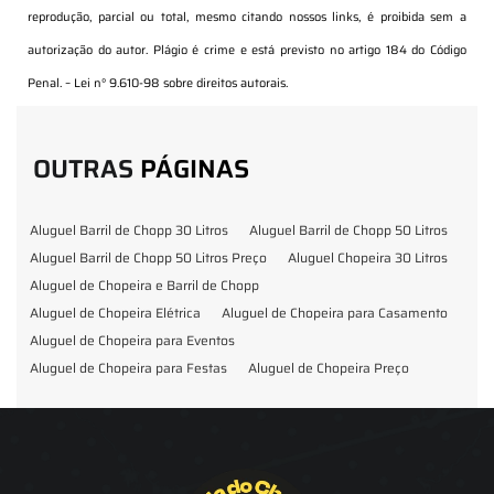
reprodução, parcial ou total, mesmo citando nossos links, é proibida sem a
autorização do autor. Plágio é crime e está previsto no artigo 184 do Código
Penal. –
Lei n° 9.610-98 sobre direitos autorais
.
OUTRAS
PÁGINAS
Aluguel Barril de Chopp 30 Litros
Aluguel Barril de Chopp 50 Litros
Aluguel Barril de Chopp 50 Litros Preço
Aluguel Chopeira 30 Litros
Aluguel de Chopeira e Barril de Chopp
Aluguel de Chopeira Elétrica
Aluguel de Chopeira para Casamento
Aluguel de Chopeira para Eventos
Aluguel de Chopeira para Festas
Aluguel de Chopeira Preço
Aluguel de Chopp para Formatura
Barril de Chopp para Eventos
Barril de Chopp para Festas
Chopeira para Locação
Chopp Brahma para Eventos
Chopp de Vinho
Chopp Ecobier
Chopp Escuro
Chopp Festas e Eventos
Chopp para Eventos