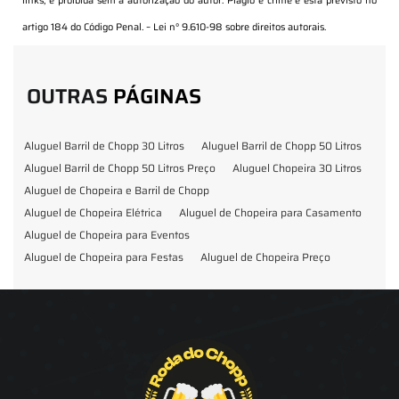
links, é proibida sem a autorização do autor. Plágio é crime e está previsto no
artigo 184 do Código Penal. –
Lei n° 9.610-98 sobre direitos autorais
.
OUTRAS
PÁGINAS
Aluguel Barril de Chopp 30 Litros
Aluguel Barril de Chopp 50 Litros
Aluguel Barril de Chopp 50 Litros Preço
Aluguel Chopeira 30 Litros
Aluguel de Chopeira e Barril de Chopp
Aluguel de Chopeira Elétrica
Aluguel de Chopeira para Casamento
Aluguel de Chopeira para Eventos
Aluguel de Chopeira para Festas
Aluguel de Chopeira Preço
Aluguel de Chopp para Formatura
Barril de Chopp para Eventos
Barril de Chopp para Festas
Chopeira para Locação
Chopp Brahma para Eventos
Chopp de Vinho
Chopp Ecobier
Chopp Escuro
Chopp Festas e Eventos
Chopp para Eventos
Chopp para Festas
Chopp Pilsen
Fornecedor Barril de Chopp
Fornecedor Chopp
Fornecedor de Barril de Chopp