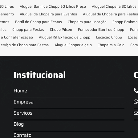
50 Litros
Aluguel Barril de Chopp 50 Litros Preço
Aluguel Chopeira 30 Litros
asamento
Aluguel de Chopeira para Eventos
Aluguel de Chopeira para Festas
ventos
Barril de Chopp para Festas
Chopeira para Locação
Chopp Brahma 
ntos
Chopp para Festas
Chopp Pilsen
Fornecedor Barril de Chopp
Forn
ra Confraternização
Aluguel Kit Extração de Chopp
Locação Chopp
Locaç
erviço de Chopp para Festas
Aluguel Choperia gelo
Chopeira a Gelo
Com
Institucional
Home
Empresa
Serviços
Blog
Contato