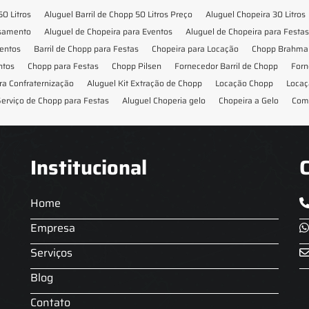
50 Litros
Aluguel Barril de Chopp 50 Litros Preço
Aluguel Chopeira 30 Litros
asamento
Aluguel de Chopeira para Eventos
Aluguel de Chopeira para Festas
ventos
Barril de Chopp para Festas
Chopeira para Locação
Chopp Brahma 
ntos
Chopp para Festas
Chopp Pilsen
Fornecedor Barril de Chopp
Forn
ra Confraternização
Aluguel Kit Extração de Chopp
Locação Chopp
Locaç
erviço de Chopp para Festas
Aluguel Choperia gelo
Chopeira a Gelo
Com
Institucional
Home
Empresa
Serviços
Blog
Contato