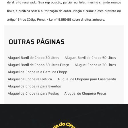
de direito reservado. Sua reprodução, parcial ou total, mesmo citando nossos
links, é proibida sem a autorização do autor. Plágio é crime e está previsto no
artigo 184 do Código Penal. –
Lei n° 9.610-98 sobre direitos autorais
.
OUTRAS
PÁGINAS
Aluguel Barril de Chopp 30 Litros
Aluguel Barril de Chopp 50 Litros
Aluguel Barril de Chopp 50 Litros Preço
Aluguel Chopeira 30 Litros
Aluguel de Chopeira e Barril de Chopp
Aluguel de Chopeira Elétrica
Aluguel de Chopeira para Casamento
Aluguel de Chopeira para Eventos
Aluguel de Chopeira para Festas
Aluguel de Chopeira Preço
Aluguel de Chopp para Formatura
Barril de Chopp para Eventos
Barril de Chopp para Festas
Chopeira para Locação
Chopp Brahma para Eventos
Chopp de Vinho
Chopp Ecobier
Chopp Escuro
Chopp Festas e Eventos
Chopp para Eventos