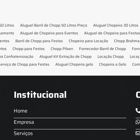
50 Litros
Aluguel Barril de Chopp 50 Litros Preço
Aluguel Chopeira 30 Litros
asamento
Aluguel de Chopeira para Eventos
Aluguel de Chopeira para Festas
ventos
Barril de Chopp para Festas
Chopeira para Locação
Chopp Brahma 
ntos
Chopp para Festas
Chopp Pilsen
Fornecedor Barril de Chopp
Forn
ra Confraternização
Aluguel Kit Extração de Chopp
Locação Chopp
Locaç
erviço de Chopp para Festas
Aluguel Choperia gelo
Chopeira a Gelo
Com
Institucional
Home
Empresa
Serviços