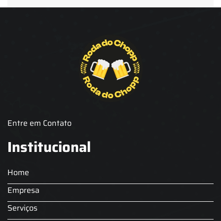
Aluguel de Chopp para Formatura
Barril de Chopp para Eventos
Barril de Chopp para Festas
Chopeira para Locação
Chopp Brahma para Eventos
Chopp de Vinho
Chopp Ecobier
Chopp Escuro
Chopp Festas e Eventos
Chopp para Eventos
Chopp para Festas
Chopp Pilsen
Fornecedor Barril de Chopp
Fornecedor Chopp
Fornecedor de Barril de Chopp
Fornecedor de Chopp
Chopeira
Aluguel de Choperia para Confraternização
Aluguel Kit Extração de Chopp
Locação Chopp
Locação de Barril de Chopp
Locação de Chopeira
Entre em Contato
Locação de Chopeira para Eventos
Choop para festas
Serviço de Chopp para Festas
Aluguel Choperia gelo
Institucional
Chopeira a Gelo
Comodato Chopeira
Chopeira Elétrica Profissional
Locação de Chopeira para Festa
Home
Locação Chopeira Expo
Empresa
Serviços