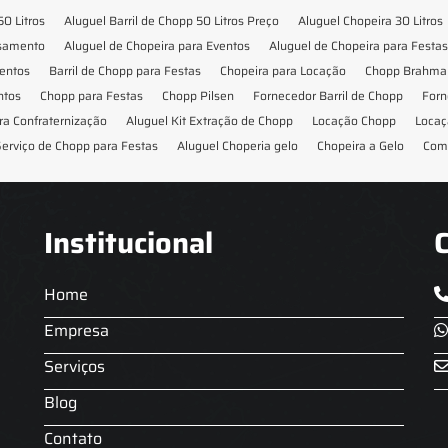
50 Litros
Aluguel Barril de Chopp 50 Litros Preço
Aluguel Chopeira 30 Litros
asamento
Aluguel de Chopeira para Eventos
Aluguel de Chopeira para Festas
ventos
Barril de Chopp para Festas
Chopeira para Locação
Chopp Brahma 
ntos
Chopp para Festas
Chopp Pilsen
Fornecedor Barril de Chopp
Forn
ra Confraternização
Aluguel Kit Extração de Chopp
Locação Chopp
Locaç
erviço de Chopp para Festas
Aluguel Choperia gelo
Chopeira a Gelo
Com
Institucional
Home
Empresa
Serviços
Blog
Contato