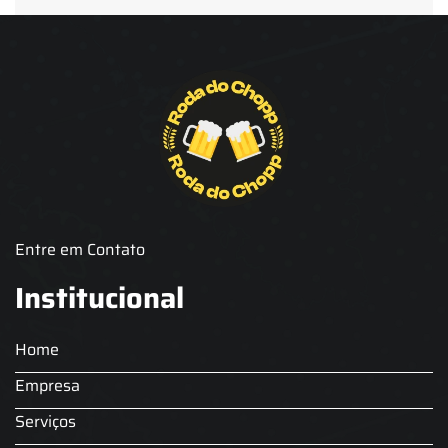
Aluguel de Chopp para Formatura
Barril de Chopp para Eventos
Barril de Chopp para Festas
Chopeira para Locação
Chopp Brahma para Eventos
Chopp de Vinho
Chopp Ecobier
Chopp Escuro
Chopp Festas e Eventos
Chopp para Eventos
Chopp para Festas
Chopp Pilsen
Fornecedor Barril de Chopp
Fornecedor Chopp
Fornecedor de Barril de Chopp
Fornecedor de Chopp
Chopeira
Aluguel de Choperia para Confraternização
Aluguel Kit Extração de Chopp
Locação Chopp
Locação de Barril de Chopp
Locação de Chopeira
Entre em Contato
Locação de Chopeira para Eventos
Choop para festas
Serviço de Chopp para Festas
Aluguel Choperia gelo
Institucional
Chopeira a Gelo
Comodato Chopeira
Chopeira Elétrica Profissional
Locação de Chopeira para Festa
Home
Locação Chopeira Expo
Empresa
Serviços