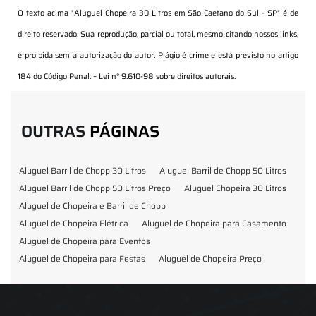
O texto acima "
Aluguel Chopeira 30 Litros em São Caetano do Sul - SP
" é de
direito reservado. Sua reprodução, parcial ou total, mesmo citando nossos links,
é proibida sem a autorização do autor. Plágio é crime e está previsto no artigo
184 do Código Penal. –
Lei n° 9.610-98 sobre direitos autorais
.
OUTRAS
PÁGINAS
Aluguel Barril de Chopp 30 Litros
Aluguel Barril de Chopp 50 Litros
Aluguel Barril de Chopp 50 Litros Preço
Aluguel Chopeira 30 Litros
Aluguel de Chopeira e Barril de Chopp
Aluguel de Chopeira Elétrica
Aluguel de Chopeira para Casamento
Aluguel de Chopeira para Eventos
Aluguel de Chopeira para Festas
Aluguel de Chopeira Preço
Aluguel de Chopp para Formatura
Barril de Chopp para Eventos
Barril de Chopp para Festas
Chopeira para Locação
Chopp Brahma para Eventos
Chopp de Vinho
Chopp Ecobier