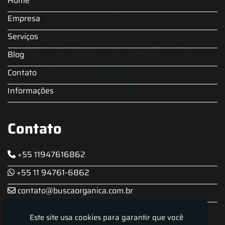
Home
Locação Chopeira Expo
Empresa
Serviços
Blog
Contato
Informações
Contato
+55 11947616862
+55 11 94761-6862
contato@buscaorganica.com.br
Este site usa cookies para garantir que você
Roda do Chopp - Aluguel De Chopeira