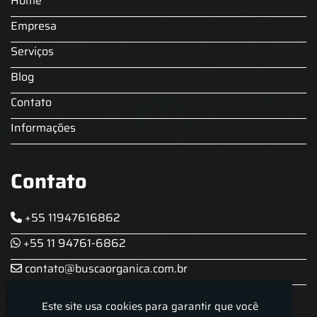
Home
Locação Chopeira Expo
Empresa
Serviços
Blog
Contato
Informações
Contato
+55 11947616862
+55 11 94761-6862
contato@buscaorganica.com.br
Este site usa cookies para garantir que você
Roda do Chopp - Aluguel De Chopeira