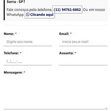
Serra - SP?
Fale conosco pelo telefone
(11) 94761-6862
Ou em nosso
WhatsApp
Clicando aqui
Nome:
*
Email:
*
Telefone:
*
Assunto:
*
Mensagem:
*