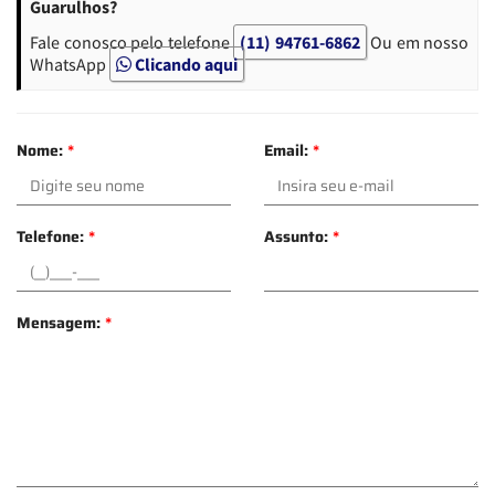
Guarulhos?
Fale conosco pelo telefone
(11) 94761-6862
Ou em nosso
WhatsApp
Clicando aqui
Nome:
*
Email:
*
Telefone:
*
Assunto:
*
Mensagem:
*