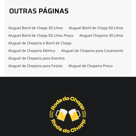
OUTRAS
PÁGINAS
Aluguel Barril de Chopp 30 Litros
Aluguel Barril de Chopp 50 Litros
Aluguel Barril de Chopp 50 Litros Preço
Aluguel Chopeira 30 Litros
Aluguel de Chopeira e Barril de Chopp
Aluguel de Chopeira Elétrica
Aluguel de Chopeira para Casamento
Aluguel de Chopeira para Eventos
Aluguel de Chopeira para Festas
Aluguel de Chopeira Preço
Aluguel de Chopp para Formatura
Barril de Chopp para Eventos
Barril de Chopp para Festas
Chopeira para Locação
Chopp Brahma para Eventos
Chopp de Vinho
Chopp Ecobier
Chopp Escuro
Chopp Festas e Eventos
Chopp para Eventos
Chopp para Festas
Chopp Pilsen
Fornecedor Barril de Chopp
Fornecedor Chopp
Fornecedor de Barril de Chopp
Fornecedor de Chopp
Chopeira
Aluguel de Choperia para Confraternização
Aluguel Kit Extração de Chopp
Locação Chopp