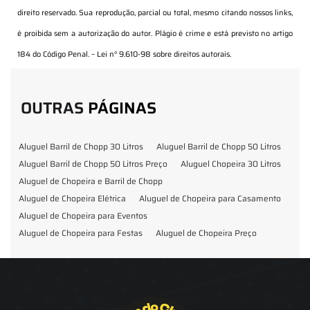
direito reservado. Sua reprodução, parcial ou total, mesmo citando nossos links,
é proibida sem a autorização do autor. Plágio é crime e está previsto no artigo
184 do Código Penal. –
Lei n° 9.610-98 sobre direitos autorais
.
OUTRAS
PÁGINAS
Aluguel Barril de Chopp 30 Litros
Aluguel Barril de Chopp 50 Litros
Aluguel Barril de Chopp 50 Litros Preço
Aluguel Chopeira 30 Litros
Aluguel de Chopeira e Barril de Chopp
Aluguel de Chopeira Elétrica
Aluguel de Chopeira para Casamento
Aluguel de Chopeira para Eventos
Aluguel de Chopeira para Festas
Aluguel de Chopeira Preço
Aluguel de Chopp para Formatura
Barril de Chopp para Eventos
Barril de Chopp para Festas
Chopeira para Locação
Chopp Brahma para Eventos
Chopp de Vinho
Chopp Ecobier
Chopp Escuro
Chopp Festas e Eventos
Chopp para Eventos