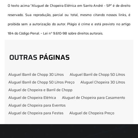
O texto acima "
Aluguel de Chopeira Elétrica em Santo André - SP
" é de direito
reservado. Sua reprodução, parcial ou total, mesmo citando nossos links, é
proibida sem a autorização do autor. Plágio é crime e está previsto no artigo
184 do Código Penal. –
Lei n° 9.610-98 sobre direitos autorais
.
OUTRAS
PÁGINAS
Aluguel Barril de Chopp 30 Litros
Aluguel Barril de Chopp 50 Litros
Aluguel Barril de Chopp 50 Litros Preço
Aluguel Chopeira 30 Litros
Aluguel de Chopeira e Barril de Chopp
Aluguel de Chopeira Elétrica
Aluguel de Chopeira para Casamento
Aluguel de Chopeira para Eventos
Aluguel de Chopeira para Festas
Aluguel de Chopeira Preço
Aluguel de Chopp para Formatura
Barril de Chopp para Eventos
Barril de Chopp para Festas
Chopeira para Locação
Chopp Brahma para Eventos
Chopp de Vinho
Chopp Ecobier