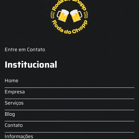
Chopp para Festas
Chopp Pilsen
Fornecedor Barril de Chopp
Fornecedor Chopp
Fornecedor de Barril de Chopp
Fornecedor de Chopp
Chopeira
Aluguel de Choperia para Confraternização
Aluguel Kit Extração de Chopp
Locação Chopp
Locação de Barril de Chopp
Locação de Chopeira
Entre em Contato
Locação de Chopeira para Eventos
Choop para festas
Serviço de Chopp para Festas
Aluguel Choperia gelo
Institucional
Chopeira a Gelo
Comodato Chopeira
Chopeira Elétrica Profissional
Locação de Chopeira para Festa
Home
Locação Chopeira Expo
Empresa
Serviços
Blog
Contato
Informações