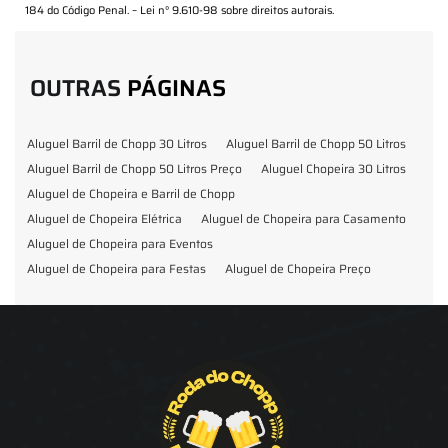
184 do Código Penal. –
Lei n° 9.610-98 sobre direitos autorais
.
OUTRAS
PÁGINAS
Aluguel Barril de Chopp 30 Litros
Aluguel Barril de Chopp 50 Litros
Aluguel Barril de Chopp 50 Litros Preço
Aluguel Chopeira 30 Litros
Aluguel de Chopeira e Barril de Chopp
Aluguel de Chopeira Elétrica
Aluguel de Chopeira para Casamento
Aluguel de Chopeira para Eventos
Aluguel de Chopeira para Festas
Aluguel de Chopeira Preço
Aluguel de Chopp para Formatura
Barril de Chopp para Eventos
Barril de Chopp para Festas
Chopeira para Locação
Chopp Brahma para Eventos
Chopp de Vinho
Chopp Ecobier
Chopp Escuro
Chopp Festas e Eventos
Chopp para Eventos
Chopp para Festas
Chopp Pilsen
Fornecedor Barril de Chopp
Fornecedor Chopp
Fornecedor de Barril de Chopp
Fornecedor de Chopp
Chopeira