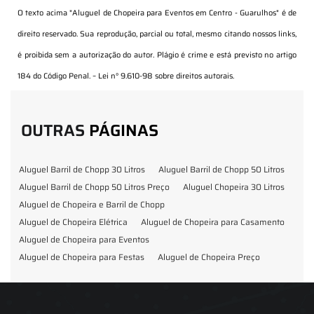
O texto acima "
Aluguel de Chopeira para Eventos em Centro - Guarulhos
" é de
direito reservado. Sua reprodução, parcial ou total, mesmo citando nossos links,
é proibida sem a autorização do autor. Plágio é crime e está previsto no artigo
184 do Código Penal. –
Lei n° 9.610-98 sobre direitos autorais
.
OUTRAS
PÁGINAS
Aluguel Barril de Chopp 30 Litros
Aluguel Barril de Chopp 50 Litros
Aluguel Barril de Chopp 50 Litros Preço
Aluguel Chopeira 30 Litros
Aluguel de Chopeira e Barril de Chopp
Aluguel de Chopeira Elétrica
Aluguel de Chopeira para Casamento
Aluguel de Chopeira para Eventos
Aluguel de Chopeira para Festas
Aluguel de Chopeira Preço
Aluguel de Chopp para Formatura
Barril de Chopp para Eventos
Barril de Chopp para Festas
Chopeira para Locação
Chopp Brahma para Eventos
Chopp de Vinho
Chopp Ecobier