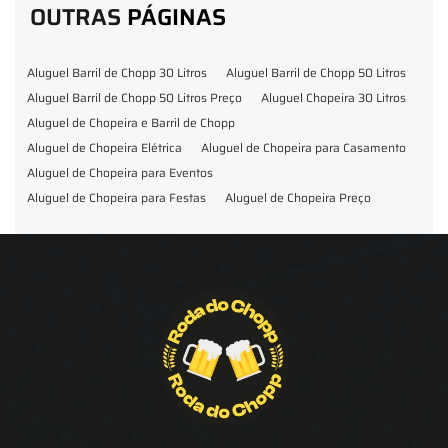
OUTRAS
PÁGINAS
Aluguel Barril de Chopp 30 Litros
Aluguel Barril de Chopp 50 Litros
Aluguel Barril de Chopp 50 Litros Preço
Aluguel Chopeira 30 Litros
Aluguel de Chopeira e Barril de Chopp
Aluguel de Chopeira Elétrica
Aluguel de Chopeira para Casamento
Aluguel de Chopeira para Eventos
Aluguel de Chopeira para Festas
Aluguel de Chopeira Preço
Aluguel de Chopp para Formatura
Barril de Chopp para Eventos
Barril de Chopp para Festas
Chopeira para Locação
Chopp Brahma para Eventos
Chopp de Vinho
Chopp Ecobier
Chopp Escuro
Chopp Festas e Eventos
Chopp para Eventos
Chopp para Festas
Chopp Pilsen
Fornecedor Barril de Chopp
Fornecedor Chopp
Fornecedor de Barril de Chopp
Fornecedor de Chopp
Chopeira
Aluguel de Choperia para Confraternização
Aluguel Kit Extração de Chopp
Locação Chopp
Locação de Barril de Chopp
Locação de Chopeira