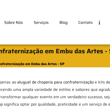
Sobre Nós
Serviços
Blog
Contato
onfraternização em Embu das Artes -
onfraternização em Embu das Artes - SP
 apenas ao
aluguel de choperia para confraternização
e kits d
ecendo uma ampla variedade de estilos e sabores que agrad
 transformar qualquer evento em um verdadeiro sucesso, seja 
 significa optar por qualidade, praticidade e um serviço de 