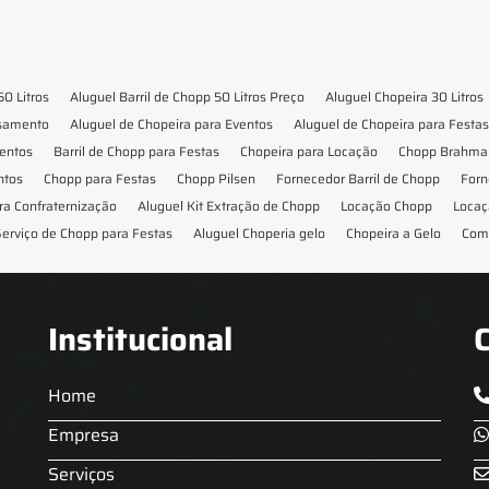
50 Litros
Aluguel Barril de Chopp 50 Litros Preço
Aluguel Chopeira 30 Litros
asamento
Aluguel de Chopeira para Eventos
Aluguel de Chopeira para Festas
ventos
Barril de Chopp para Festas
Chopeira para Locação
Chopp Brahma 
ntos
Chopp para Festas
Chopp Pilsen
Fornecedor Barril de Chopp
Forn
ra Confraternização
Aluguel Kit Extração de Chopp
Locação Chopp
Locaç
erviço de Chopp para Festas
Aluguel Choperia gelo
Chopeira a Gelo
Com
Institucional
Home
Empresa
Serviços