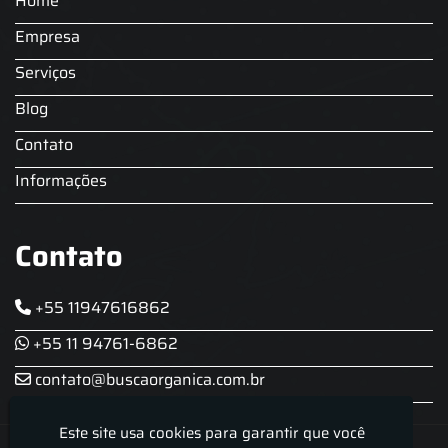
Home
Locação Chopeira Expo
Empresa
Serviços
Blog
Contato
Informações
Contato
+55 11947616862
+55 11 94761-6862
contato@buscaorganica.com.br
Este site usa cookies para garantir que você
Roda do Chopp - Aluguel De Chopeira