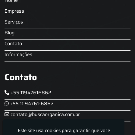
Home
Locação Chopeira Expo
Empresa
Serviços
Blog
Contato
Informações
Contato
+55 11947616862
+55 11 94761-6862
contato@buscaorganica.com.br
Este site usa cookies para garantir que você
Roda do Chopp - Aluguel De Chopeira