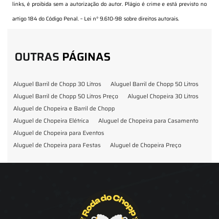
links, é proibida sem a autorização do autor. Plágio é crime e está previsto no
artigo 184 do Código Penal. –
Lei n° 9.610-98 sobre direitos autorais
.
OUTRAS
PÁGINAS
Aluguel Barril de Chopp 30 Litros
Aluguel Barril de Chopp 50 Litros
Aluguel Barril de Chopp 50 Litros Preço
Aluguel Chopeira 30 Litros
Aluguel de Chopeira e Barril de Chopp
Aluguel de Chopeira Elétrica
Aluguel de Chopeira para Casamento
Aluguel de Chopeira para Eventos
Aluguel de Chopeira para Festas
Aluguel de Chopeira Preço
Aluguel de Chopp para Formatura
Barril de Chopp para Eventos
Barril de Chopp para Festas
Chopeira para Locação
Chopp Brahma para Eventos
Chopp de Vinho
Chopp Ecobier
Chopp Escuro
Chopp Festas e Eventos
Chopp para Eventos
Chopp para Festas
Chopp Pilsen
Fornecedor Barril de Chopp
Fornecedor Chopp
Fornecedor de Barril de Chopp