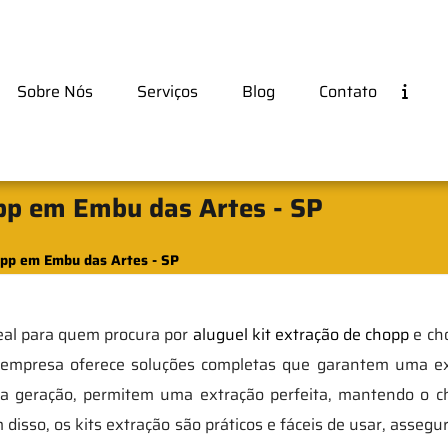
Sobre Nós
Serviços
Blog
Contato
opp em Embu das Artes - SP
opp em Embu das Artes - SP
eal para quem procura por
aluguel kit extração de chopp
e cho
a empresa oferece soluções completas que garantem uma ex
tima geração, permitem uma extração perfeita, mantendo o 
m disso, os kits extração são práticos e fáceis de usar, ass