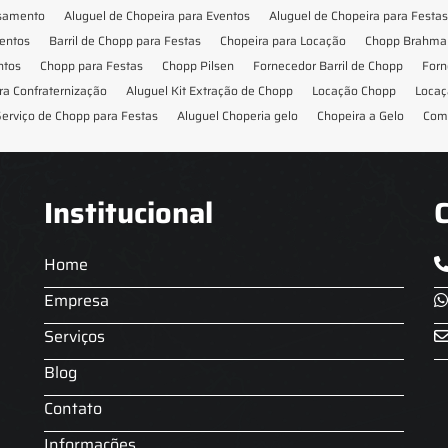
asamento
Aluguel de Chopeira para Eventos
Aluguel de Chopeira para Festas
ventos
Barril de Chopp para Festas
Chopeira para Locação
Chopp Brahma 
ntos
Chopp para Festas
Chopp Pilsen
Fornecedor Barril de Chopp
Forn
ra Confraternização
Aluguel Kit Extração de Chopp
Locação Chopp
Locaç
erviço de Chopp para Festas
Aluguel Choperia gelo
Chopeira a Gelo
Com
Institucional
Home
Empresa
Serviços
Blog
Contato
Informações