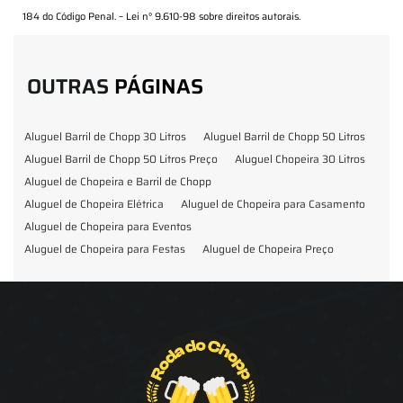
184 do Código Penal. –
Lei n° 9.610-98 sobre direitos autorais
.
OUTRAS
PÁGINAS
Aluguel Barril de Chopp 30 Litros
Aluguel Barril de Chopp 50 Litros
Aluguel Barril de Chopp 50 Litros Preço
Aluguel Chopeira 30 Litros
Aluguel de Chopeira e Barril de Chopp
Aluguel de Chopeira Elétrica
Aluguel de Chopeira para Casamento
Aluguel de Chopeira para Eventos
Aluguel de Chopeira para Festas
Aluguel de Chopeira Preço
Aluguel de Chopp para Formatura
Barril de Chopp para Eventos
Barril de Chopp para Festas
Chopeira para Locação
Chopp Brahma para Eventos
Chopp de Vinho
Chopp Ecobier
Chopp Escuro
Chopp Festas e Eventos
Chopp para Eventos
Chopp para Festas
Chopp Pilsen
Fornecedor Barril de Chopp
Fornecedor Chopp
Fornecedor de Barril de Chopp