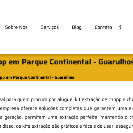
Sobre Nós
Serviços
Blog
Contato
pp em Parque Continental - Guarulho
opp em Parque Continental - Guarulhos
eal para quem procura por
aluguel kit extração de chopp
e cho
a empresa oferece soluções completas que garantem uma ex
tima geração, permitem uma extração perfeita, mantendo o 
m disso, os kits extração são práticos e fáceis de usar, ass