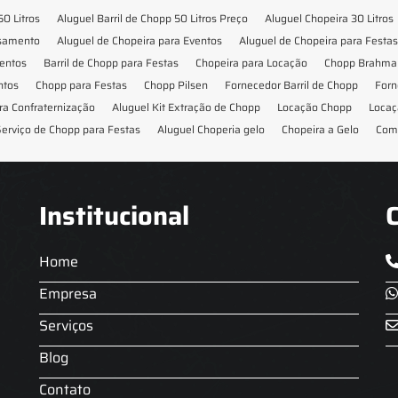
50 Litros
Aluguel Barril de Chopp 50 Litros Preço
Aluguel Chopeira 30 Litros
asamento
Aluguel de Chopeira para Eventos
Aluguel de Chopeira para Festas
ventos
Barril de Chopp para Festas
Chopeira para Locação
Chopp Brahma 
ntos
Chopp para Festas
Chopp Pilsen
Fornecedor Barril de Chopp
Forn
ra Confraternização
Aluguel Kit Extração de Chopp
Locação Chopp
Locaç
erviço de Chopp para Festas
Aluguel Choperia gelo
Chopeira a Gelo
Com
Institucional
Home
Empresa
Serviços
Blog
Contato