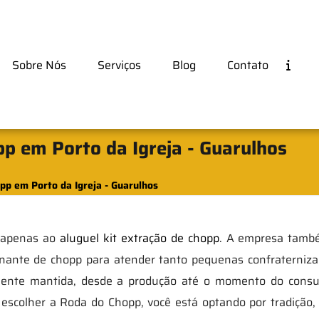
Sobre Nós
Serviços
Blog
Contato
pp em Porto da Igreja - Guarulhos
pp em Porto da Igreja - Guarulhos
a apenas ao
aluguel kit extração de chopp
. A empresa també
onante de chopp para atender tanto pequenas confraterniz
mente mantida, desde a produção até o momento do cons
 escolher a Roda do Chopp, você está optando por tradição,