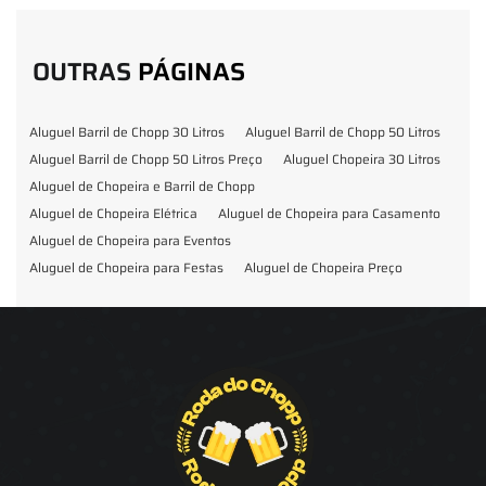
OUTRAS
PÁGINAS
Aluguel Barril de Chopp 30 Litros
Aluguel Barril de Chopp 50 Litros
Aluguel Barril de Chopp 50 Litros Preço
Aluguel Chopeira 30 Litros
Aluguel de Chopeira e Barril de Chopp
Aluguel de Chopeira Elétrica
Aluguel de Chopeira para Casamento
Aluguel de Chopeira para Eventos
Aluguel de Chopeira para Festas
Aluguel de Chopeira Preço
Aluguel de Chopp para Formatura
Barril de Chopp para Eventos
Barril de Chopp para Festas
Chopeira para Locação
Chopp Brahma para Eventos
Chopp de Vinho
Chopp Ecobier
Chopp Escuro
Chopp Festas e Eventos
Chopp para Eventos
Chopp para Festas
Chopp Pilsen
Fornecedor Barril de Chopp
Fornecedor Chopp
Fornecedor de Barril de Chopp
Fornecedor de Chopp
Chopeira
Aluguel de Choperia para Confraternização