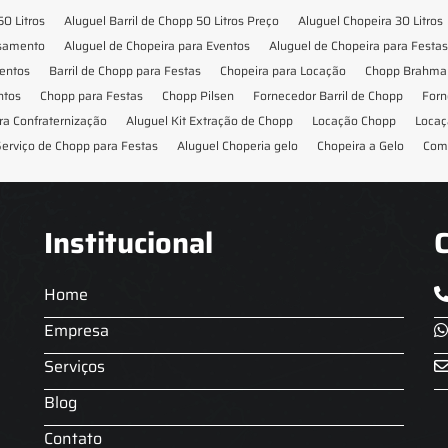
50 Litros
Aluguel Barril de Chopp 50 Litros Preço
Aluguel Chopeira 30 Litros
asamento
Aluguel de Chopeira para Eventos
Aluguel de Chopeira para Festas
ventos
Barril de Chopp para Festas
Chopeira para Locação
Chopp Brahma 
ntos
Chopp para Festas
Chopp Pilsen
Fornecedor Barril de Chopp
Forn
ra Confraternização
Aluguel Kit Extração de Chopp
Locação Chopp
Locaç
erviço de Chopp para Festas
Aluguel Choperia gelo
Chopeira a Gelo
Com
Institucional
Home
Empresa
Serviços
Blog
Contato