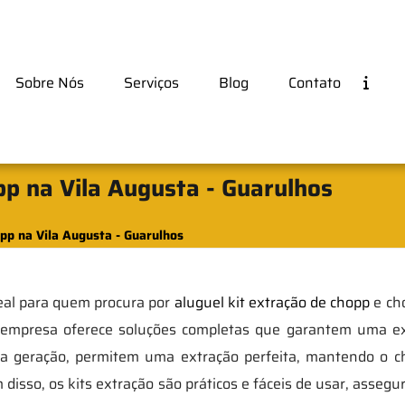
Sobre Nós
Serviços
Blog
Contato
pp na Vila Augusta - Guarulhos
pp na Vila Augusta - Guarulhos
eal para quem procura por
aluguel kit extração de chopp
e cho
a empresa oferece soluções completas que garantem uma ex
tima geração, permitem uma extração perfeita, mantendo o 
m disso, os kits extração são práticos e fáceis de usar, ass