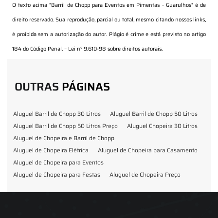
O texto acima "
Barril de Chopp para Eventos em Pimentas - Guarulhos
" é de
direito reservado. Sua reprodução, parcial ou total, mesmo citando nossos links,
é proibida sem a autorização do autor. Plágio é crime e está previsto no artigo
184 do Código Penal. –
Lei n° 9.610-98 sobre direitos autorais
.
OUTRAS
PÁGINAS
Aluguel Barril de Chopp 30 Litros
Aluguel Barril de Chopp 50 Litros
Aluguel Barril de Chopp 50 Litros Preço
Aluguel Chopeira 30 Litros
Aluguel de Chopeira e Barril de Chopp
Aluguel de Chopeira Elétrica
Aluguel de Chopeira para Casamento
Aluguel de Chopeira para Eventos
Aluguel de Chopeira para Festas
Aluguel de Chopeira Preço
Aluguel de Chopp para Formatura
Barril de Chopp para Eventos
Barril de Chopp para Festas
Chopeira para Locação
Chopp Brahma para Eventos
Chopp de Vinho
Chopp Ecobier