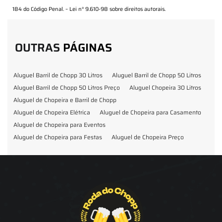
184 do Código Penal. –
Lei n° 9.610-98 sobre direitos autorais
.
OUTRAS
PÁGINAS
Aluguel Barril de Chopp 30 Litros
Aluguel Barril de Chopp 50 Litros
Aluguel Barril de Chopp 50 Litros Preço
Aluguel Chopeira 30 Litros
Aluguel de Chopeira e Barril de Chopp
Aluguel de Chopeira Elétrica
Aluguel de Chopeira para Casamento
Aluguel de Chopeira para Eventos
Aluguel de Chopeira para Festas
Aluguel de Chopeira Preço
Aluguel de Chopp para Formatura
Barril de Chopp para Eventos
Barril de Chopp para Festas
Chopeira para Locação
Chopp Brahma para Eventos
Chopp de Vinho
Chopp Ecobier
Chopp Escuro
Chopp Festas e Eventos
Chopp para Eventos
Chopp para Festas
Chopp Pilsen
Fornecedor Barril de Chopp
Fornecedor Chopp
Fornecedor de Barril de Chopp