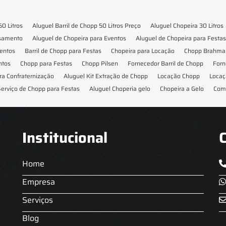
50 Litros
Aluguel Barril de Chopp 50 Litros Preço
Aluguel Chopeira 30 Litros
asamento
Aluguel de Chopeira para Eventos
Aluguel de Chopeira para Festas
ventos
Barril de Chopp para Festas
Chopeira para Locação
Chopp Brahma 
ntos
Chopp para Festas
Chopp Pilsen
Fornecedor Barril de Chopp
Forn
ra Confraternização
Aluguel Kit Extração de Chopp
Locação Chopp
Locaç
erviço de Chopp para Festas
Aluguel Choperia gelo
Chopeira a Gelo
Com
Institucional
Home
Empresa
Serviços
Blog