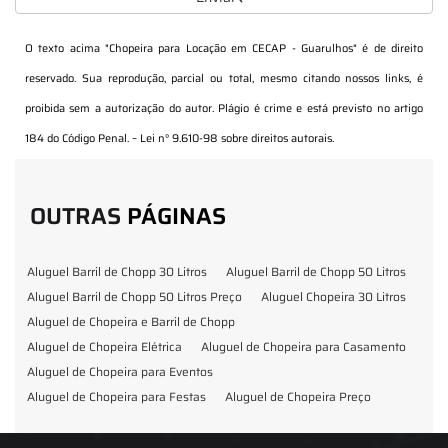
O texto acima "
Chopeira para Locação em CECAP - Guarulhos
" é de direito
reservado. Sua reprodução, parcial ou total, mesmo citando nossos links, é
proibida sem a autorização do autor. Plágio é crime e está previsto no artigo
184 do Código Penal. –
Lei n° 9.610-98 sobre direitos autorais
.
OUTRAS
PÁGINAS
Aluguel Barril de Chopp 30 Litros
Aluguel Barril de Chopp 50 Litros
Aluguel Barril de Chopp 50 Litros Preço
Aluguel Chopeira 30 Litros
Aluguel de Chopeira e Barril de Chopp
Aluguel de Chopeira Elétrica
Aluguel de Chopeira para Casamento
Aluguel de Chopeira para Eventos
Aluguel de Chopeira para Festas
Aluguel de Chopeira Preço
Aluguel de Chopp para Formatura
Barril de Chopp para Eventos
Barril de Chopp para Festas
Chopeira para Locação