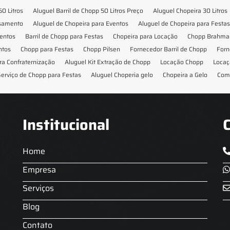
50 Litros
Aluguel Barril de Chopp 50 Litros Preço
Aluguel Chopeira 30 Litros
asamento
Aluguel de Chopeira para Eventos
Aluguel de Chopeira para Festas
ventos
Barril de Chopp para Festas
Chopeira para Locação
Chopp Brahma 
ntos
Chopp para Festas
Chopp Pilsen
Fornecedor Barril de Chopp
Forn
ra Confraternização
Aluguel Kit Extração de Chopp
Locação Chopp
Locaç
erviço de Chopp para Festas
Aluguel Choperia gelo
Chopeira a Gelo
Com
Institucional
Home
Empresa
Serviços
Blog
Contato