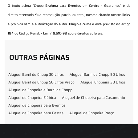
O texto acima "
Chopp Brahma para Eventos em Centro - Guarulhos
" é de
direito reservado. Sua reprodução, parcial ou total, mesmo citando nossos links,
é proibida sem a autorização do autor. Plágio é crime e está previsto no artigo
184 do Código Penal. –
Lei n° 9.610-98 sobre direitos autorais
.
OUTRAS
PÁGINAS
Aluguel Barril de Chopp 30 Litros
Aluguel Barril de Chopp 50 Litros
Aluguel Barril de Chopp 50 Litros Preço
Aluguel Chopeira 30 Litros
Aluguel de Chopeira e Barril de Chopp
Aluguel de Chopeira Elétrica
Aluguel de Chopeira para Casamento
Aluguel de Chopeira para Eventos
Aluguel de Chopeira para Festas
Aluguel de Chopeira Preço
Aluguel de Chopp para Formatura
Barril de Chopp para Eventos
Barril de Chopp para Festas
Chopeira para Locação
Chopp Brahma para Eventos
Chopp de Vinho
Chopp Ecobier