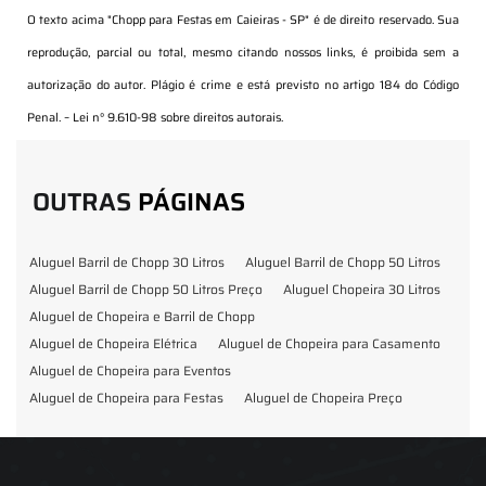
O texto acima "
Chopp para Festas em Caieiras - SP
" é de direito reservado. Sua
reprodução, parcial ou total, mesmo citando nossos links, é proibida sem a
autorização do autor. Plágio é crime e está previsto no artigo 184 do Código
Penal. –
Lei n° 9.610-98 sobre direitos autorais
.
OUTRAS
PÁGINAS
Aluguel Barril de Chopp 30 Litros
Aluguel Barril de Chopp 50 Litros
Aluguel Barril de Chopp 50 Litros Preço
Aluguel Chopeira 30 Litros
Aluguel de Chopeira e Barril de Chopp
Aluguel de Chopeira Elétrica
Aluguel de Chopeira para Casamento
Aluguel de Chopeira para Eventos
Aluguel de Chopeira para Festas
Aluguel de Chopeira Preço
Aluguel de Chopp para Formatura
Barril de Chopp para Eventos
Barril de Chopp para Festas
Chopeira para Locação
Chopp Brahma para Eventos
Chopp de Vinho
Chopp Ecobier