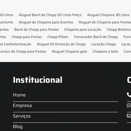
50 Litros
Aluguel Barril de Chopp 50 Litros Preço
Aluguel Chopeira 30 Litros
asamento
Aluguel de Chopeira para Eventos
Aluguel de Chopeira para Festas
ventos
Barril de Chopp para Festas
Chopeira para Locação
Chopp Brahma 
ntos
Chopp para Festas
Chopp Pilsen
Fornecedor Barril de Chopp
Forn
ra Confraternização
Aluguel Kit Extração de Chopp
Locação Chopp
Locaç
erviço de Chopp para Festas
Aluguel Choperia gelo
Chopeira a Gelo
Com
Institucional
Home
Empresa
Serviços
Blog