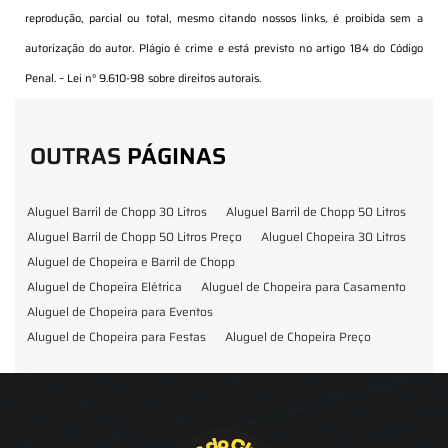
reprodução, parcial ou total, mesmo citando nossos links, é proibida sem a
autorização do autor. Plágio é crime e está previsto no artigo 184 do Código
Penal. –
Lei n° 9.610-98 sobre direitos autorais
.
OUTRAS
PÁGINAS
Aluguel Barril de Chopp 30 Litros
Aluguel Barril de Chopp 50 Litros
Aluguel Barril de Chopp 50 Litros Preço
Aluguel Chopeira 30 Litros
Aluguel de Chopeira e Barril de Chopp
Aluguel de Chopeira Elétrica
Aluguel de Chopeira para Casamento
Aluguel de Chopeira para Eventos
Aluguel de Chopeira para Festas
Aluguel de Chopeira Preço
Aluguel de Chopp para Formatura
Barril de Chopp para Eventos
Barril de Chopp para Festas
Chopeira para Locação
Chopp Brahma para Eventos
Chopp de Vinho
Chopp Ecobier
Chopp Escuro
Chopp Festas e Eventos
Chopp para Eventos