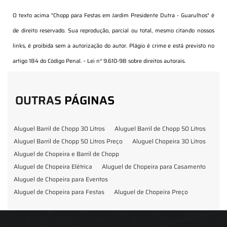
O texto acima "
Chopp para Festas em Jardim Presidente Dutra - Guarulhos
" é
de direito reservado. Sua reprodução, parcial ou total, mesmo citando nossos
links, é proibida sem a autorização do autor. Plágio é crime e está previsto no
artigo 184 do Código Penal. –
Lei n° 9.610-98 sobre direitos autorais
.
OUTRAS
PÁGINAS
Aluguel Barril de Chopp 30 Litros
Aluguel Barril de Chopp 50 Litros
Aluguel Barril de Chopp 50 Litros Preço
Aluguel Chopeira 30 Litros
Aluguel de Chopeira e Barril de Chopp
Aluguel de Chopeira Elétrica
Aluguel de Chopeira para Casamento
Aluguel de Chopeira para Eventos
Aluguel de Chopeira para Festas
Aluguel de Chopeira Preço
Aluguel de Chopp para Formatura
Barril de Chopp para Eventos
Barril de Chopp para Festas
Chopeira para Locação