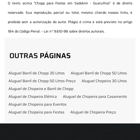
O texto acima "
Chopp para Festas em Sadokim - Guarulhos
" é de direito
reservado. Sua reprodução, parcial ou total, mesmo citando nossos links, é
proibida sem a autorização do autor. Plágio é crime e está previsto no artigo
184 do Código Penal. –
Lei n° 9.610-98 sobre direitos autorais
.
OUTRAS
PÁGINAS
Aluguel Barril de Chopp 30 Litros
Aluguel Barril de Chopp 50 Litros
Aluguel Barril de Chopp 50 Litros Preço
Aluguel Chopeira 30 Litros
Aluguel de Chopeira e Barril de Chopp
Aluguel de Chopeira Elétrica
Aluguel de Chopeira para Casamento
Aluguel de Chopeira para Eventos
Aluguel de Chopeira para Festas
Aluguel de Chopeira Preço
Aluguel de Chopp para Formatura
Barril de Chopp para Eventos
Barril de Chopp para Festas
Chopeira para Locação
Chopp Brahma para Eventos
Chopp de Vinho
Chopp Ecobier