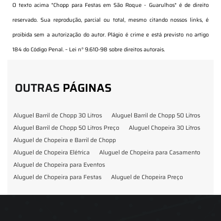
O texto acima "
Chopp para Festas em São Roque - Guarulhos
" é de direito
reservado. Sua reprodução, parcial ou total, mesmo citando nossos links, é
proibida sem a autorização do autor. Plágio é crime e está previsto no artigo
184 do Código Penal. –
Lei n° 9.610-98 sobre direitos autorais
.
OUTRAS
PÁGINAS
Aluguel Barril de Chopp 30 Litros
Aluguel Barril de Chopp 50 Litros
Aluguel Barril de Chopp 50 Litros Preço
Aluguel Chopeira 30 Litros
Aluguel de Chopeira e Barril de Chopp
Aluguel de Chopeira Elétrica
Aluguel de Chopeira para Casamento
Aluguel de Chopeira para Eventos
Aluguel de Chopeira para Festas
Aluguel de Chopeira Preço
Aluguel de Chopp para Formatura
Barril de Chopp para Eventos
Barril de Chopp para Festas
Chopeira para Locação
Chopp Brahma para Eventos
Chopp de Vinho
Chopp Ecobier