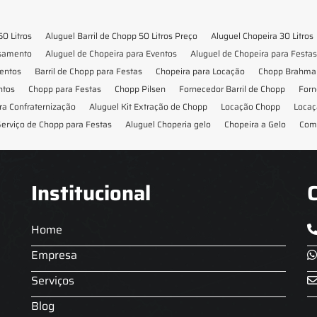
50 Litros
Aluguel Barril de Chopp 50 Litros Preço
Aluguel Chopeira 30 Litros
asamento
Aluguel de Chopeira para Eventos
Aluguel de Chopeira para Festas
ventos
Barril de Chopp para Festas
Chopeira para Locação
Chopp Brahma 
ntos
Chopp para Festas
Chopp Pilsen
Fornecedor Barril de Chopp
Forn
ra Confraternização
Aluguel Kit Extração de Chopp
Locação Chopp
Locaç
erviço de Chopp para Festas
Aluguel Choperia gelo
Chopeira a Gelo
Com
Institucional
Home
Empresa
Serviços
Blog