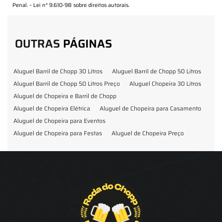
Penal. –
Lei n° 9.610-98 sobre direitos autorais
.
OUTRAS
PÁGINAS
Aluguel Barril de Chopp 30 Litros
Aluguel Barril de Chopp 50 Litros
Aluguel Barril de Chopp 50 Litros Preço
Aluguel Chopeira 30 Litros
Aluguel de Chopeira e Barril de Chopp
Aluguel de Chopeira Elétrica
Aluguel de Chopeira para Casamento
Aluguel de Chopeira para Eventos
Aluguel de Chopeira para Festas
Aluguel de Chopeira Preço
Aluguel de Chopp para Formatura
Barril de Chopp para Eventos
Barril de Chopp para Festas
Chopeira para Locação
Chopp Brahma para Eventos
Chopp de Vinho
Chopp Ecobier
Chopp Escuro
Chopp Festas e Eventos
Chopp para Eventos
Chopp para Festas
Chopp Pilsen
Fornecedor Barril de Chopp
Fornecedor Chopp
Fornecedor de Barril de Chopp
Fornecedor de Chopp
Chopeira