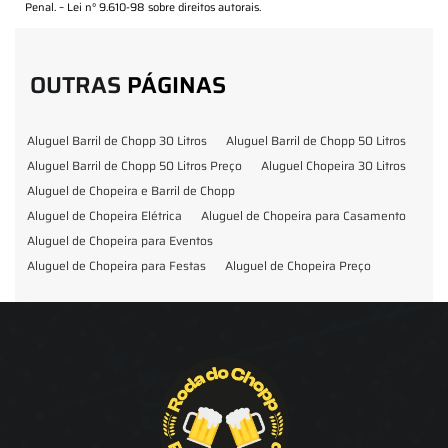
Penal. –
Lei n° 9.610-98 sobre direitos autorais
.
OUTRAS
PÁGINAS
Aluguel Barril de Chopp 30 Litros
Aluguel Barril de Chopp 50 Litros
Aluguel Barril de Chopp 50 Litros Preço
Aluguel Chopeira 30 Litros
Aluguel de Chopeira e Barril de Chopp
Aluguel de Chopeira Elétrica
Aluguel de Chopeira para Casamento
Aluguel de Chopeira para Eventos
Aluguel de Chopeira para Festas
Aluguel de Chopeira Preço
Aluguel de Chopp para Formatura
Barril de Chopp para Eventos
Barril de Chopp para Festas
Chopeira para Locação
Chopp Brahma para Eventos
Chopp de Vinho
Chopp Ecobier
Chopp Escuro
Chopp Festas e Eventos
Chopp para Eventos
Chopp para Festas
Chopp Pilsen
Fornecedor Barril de Chopp
Fornecedor Chopp
Fornecedor de Barril de Chopp
Fornecedor de Chopp
Chopeira