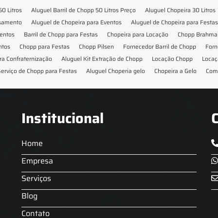
50 Litros
Aluguel Barril de Chopp 50 Litros Preço
Aluguel Chopeira 30 Litros
asamento
Aluguel de Chopeira para Eventos
Aluguel de Chopeira para Festas
ventos
Barril de Chopp para Festas
Chopeira para Locação
Chopp Brahma 
ntos
Chopp para Festas
Chopp Pilsen
Fornecedor Barril de Chopp
Forn
ra Confraternização
Aluguel Kit Extração de Chopp
Locação Chopp
Locaç
erviço de Chopp para Festas
Aluguel Choperia gelo
Chopeira a Gelo
Com
Institucional
Home
Empresa
Serviços
Blog
Contato