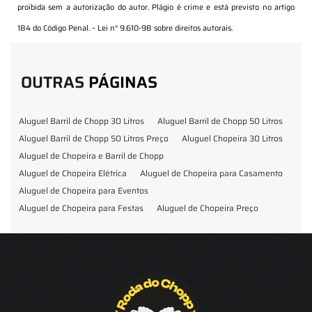
proibida sem a autorização do autor. Plágio é crime e está previsto no artigo
184 do Código Penal. –
Lei n° 9.610-98 sobre direitos autorais
.
OUTRAS
PÁGINAS
Aluguel Barril de Chopp 30 Litros
Aluguel Barril de Chopp 50 Litros
Aluguel Barril de Chopp 50 Litros Preço
Aluguel Chopeira 30 Litros
Aluguel de Chopeira e Barril de Chopp
Aluguel de Chopeira Elétrica
Aluguel de Chopeira para Casamento
Aluguel de Chopeira para Eventos
Aluguel de Chopeira para Festas
Aluguel de Chopeira Preço
Aluguel de Chopp para Formatura
Barril de Chopp para Eventos
Barril de Chopp para Festas
Chopeira para Locação
Chopp Brahma para Eventos
Chopp de Vinho
Chopp Ecobier
Chopp Escuro
Chopp Festas e Eventos
Chopp para Eventos
Chopp para Festas
Chopp Pilsen
Fornecedor Barril de Chopp