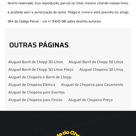
direito reservado. Sua reprodução, parcial ou total, mesmo citando nossos links,
é proibida sem a autorização do autor. Plágio é crime e está previsto no artigo
184 do Código Penal. –
Lei n° 9.610-98 sobre direitos autorais
.
OUTRAS
PÁGINAS
Aluguel Barril de Chopp 30 Litros
Aluguel Barril de Chopp 50 Litros
Aluguel Barril de Chopp 50 Litros Preço
Aluguel Chopeira 30 Litros
Aluguel de Chopeira e Barril de Chopp
Aluguel de Chopeira Elétrica
Aluguel de Chopeira para Casamento
Aluguel de Chopeira para Eventos
Aluguel de Chopeira para Festas
Aluguel de Chopeira Preço
Aluguel de Chopp para Formatura
Barril de Chopp para Eventos
Barril de Chopp para Festas
Chopeira para Locação
Chopp Brahma para Eventos
Chopp de Vinho
Chopp Ecobier
Chopp Escuro
Chopp Festas e Eventos
Chopp para Eventos